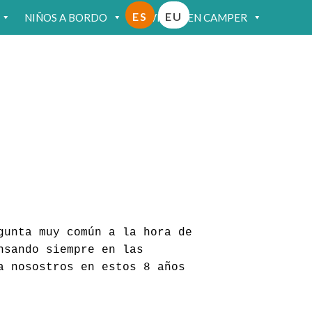
ES
EU
NIÑOS A BORDO
VIAJAR EN CAMPER
gunta muy común a la hora de
nsando siempre en las
a nosostros en estos 8 años