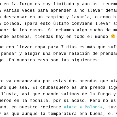
o en la furgo es muy limitado y aun así tenem
a varias veces para aprender a no llevar dema
a descansar en un camping y lavarla, o como 
a colada. (para esto último conviene llevar s
peor de los casos… Si echamos algo mucho de m
onde estemos, tiendas hay en todo el mundo
ue con llevar ropa para 7 días es más que suf
 pensar y elegir una breve relación de prenda
go. En nuestro caso son las siguientes:
re va encabezada por estas dos prendas que vi
año que sea. El chubasquero es una prenda lig
 lluvia, así que cuando salimos de la furgo y
ueros en la mochila, por si acaso. Pero no es
ano, en nuestro reciente
viaje a Polonia
, tuv
y es que aunque la temperatura era buena, el 