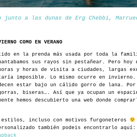
o junto a las dunas de Erg Chebbi, Marrue
VIERNO COMO EN VERANO
tido en la prenda más usada por toda la famil
uantabamos sus rayos sin pestañear. Pero hoy 
horas y horas de visita a ciudades, largas ex
taría imposible. Lo mismo ocurre en invierno.
decen estar bajo un cálido gorro de lana. Por
gorras, biseras…. Así que ya ocupan un espaci
mente hemos descubierto una web donde comprar
 estilos, incluso con motivos furgoneteros
ersonalizado también podeis encontrarlo aquí:
apback