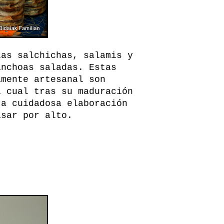
las salchichas, salamis y
anchoas saladas. Estas
amente artesanal son
l cual tras su maduración
ta cuidadosa elaboración
asar por alto.