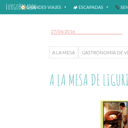
FurgoBidaiak
GRANDES VIAJES
🏕 ESCAPADAS
SE
27/04/2016
A LA MESA
GASTRONOMÍA DE V
A LA MESA DE LIGURI