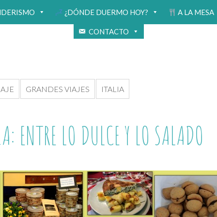
NDERISMO
¿DÓNDE DUERMO HOY?
A LA MESA
CONTACTO
IAJE
GRANDES VIAJES
ITALIA
A: ENTRE LO DULCE Y LO SALADO