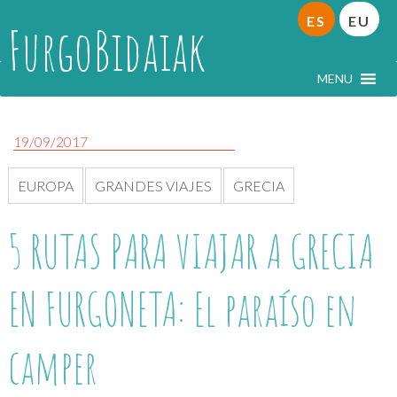
ES
EU
FurgoBidaiak
MENU
19/09/2017
EUROPA
GRANDES VIAJES
GRECIA
5 RUTAS PARA VIAJAR A GRECIA
EN FURGONETA: El paraíso en
camper