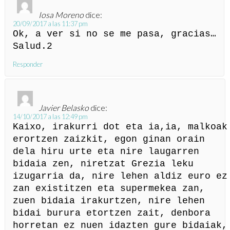
Iosa Moreno
dice:
20/09/2017 a las 11:37 pm
Ok, a ver si no se me pasa, gracias…
Salud.2
Responder
Javier Belasko
dice:
14/10/2017 a las 12:49 pm
Kaixo, irakurri dot eta ia,ia, malkoak
erortzen zaizkit, egon ginan orain
dela hiru urte eta nire laugarren
bidaia zen, niretzat Grezia leku
izugarria da, nire lehen aldiz euro ez
zan existitzen eta supermekea zan,
zuen bidaia irakurtzen, nire lehen
bidai burura etortzen zait, denbora
horretan ez nuen idazten gure bidaiak,