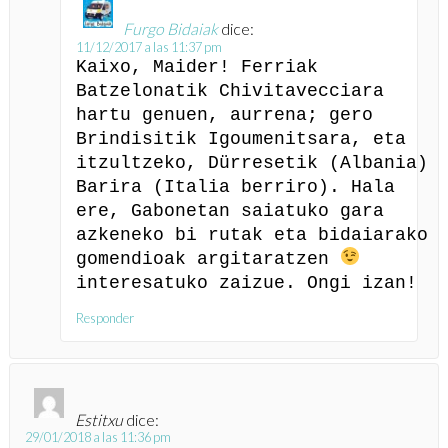
Furgo Bidaiak
dice:
11/12/2017 a las 11:37 pm
Kaixo, Maider! Ferriak
Batzelonatik Chivitavecciara
hartu genuen, aurrena; gero
Brindisitik Igoumenitsara, eta
itzultzeko, Dürresetik (Albania)
Barira (Italia berriro). Hala
ere, Gabonetan saiatuko gara
azkeneko bi rutak eta bidaiarako
gomendioak argitaratzen
interesatuko zaizue. Ongi izan!
Responder
Estitxu
dice:
29/01/2018 a las 11:36 pm