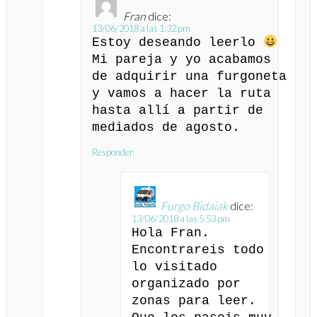
Fran
dice:
13/06/2018 a las 1:32 pm
Estoy deseando leerlo
Mi pareja y yo acabamos
de adquirir una furgoneta
y vamos a hacer la ruta
hasta allí a partir de
mediados de agosto.
Responder
Furgo Bidaiak
dice:
13/06/2018 a las 5:53 pm
Hola Fran.
Encontrareis todo
lo visitado
organizado por
zonas para leer.