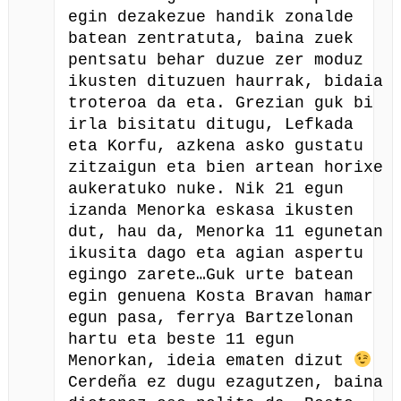
egin dezakezue handik zonalde
batean zentratuta, baina zuek
pentsatu behar duzue zer moduz
ikusten dituzuen haurrak, bidaia
troteroa da eta. Grezian guk bi
irla bisitatu ditugu, Lefkada
eta Korfu, azkena asko gustatu
zitzaigun eta bien artean horixe
aukeratuko nuke. Nik 21 egun
izanda Menorka eskasa ikusten
dut, hau da, Menorka 11 egunetan
ikusita dago eta agian aspertu
egingo zarete…Guk urte batean
egin genuena Kosta Bravan hamar
egun pasa, ferrya Bartzelonan
hartu eta beste 11 egun
Menorkan, ideia ematen dizut
Cerdeña ez dugu ezagutzen, baina