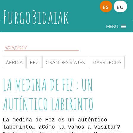
ES
EU
FurgoBidaiak
MENU
5/05/2017
ÁFRICA
FEZ
GRANDES VIAJES
MARRUECOS
LA MEDINA DE FEZ : UN
AUTÉNTICO LABERINTO
La medina de Fez es un auténtico
laberinto… ¿Cómo la vamos a visitar?