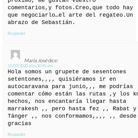
próximo, me gustan vuestro
comentarios,y fotos.Creo,que todo hay
que negociarlo…el arte del regateo.Un
abrazo de Sebastián.
Responder
María José
dice:
15/03/2022 a las 10:45 am
Hola somos un grupete de sesentones
setentones,,,, quisiéramos ir en
autocaravana para junio,,, me podrías
comentar cómo están las rutas ,y los k
hechos, nos encantaría llegar hasta
marrakesh ,, pero hasta fez ,, Rabat y
Tánger ,, nos conformamos,,,, ,, desde
gracias
Responder