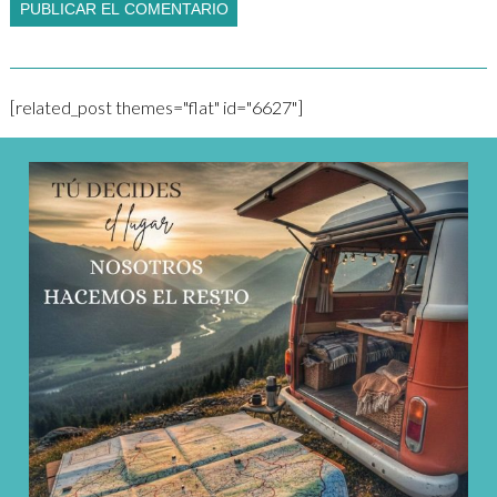
[related_post themes="flat" id="6627"]