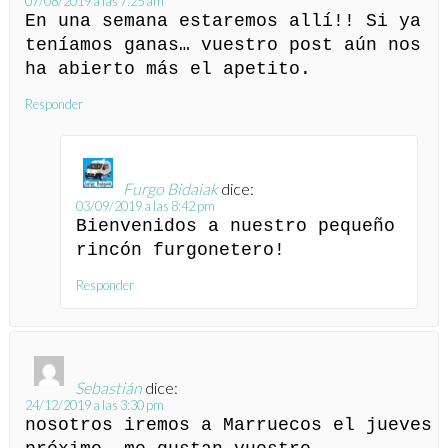
07/08/2019 a las 7:25 am
En una semana estaremos allí!! Si ya
teníamos ganas… vuestro post aún nos
ha abierto más el apetito.
Responder
Furgo Bidaiak
dice:
03/09/2019 a las 8:42 pm
Bienvenidos a nuestro pequeño
rincón furgonetero!
Responder
Sebastián
dice:
24/12/2019 a las 3:30 pm
nosotros iremos a Marruecos el jueves