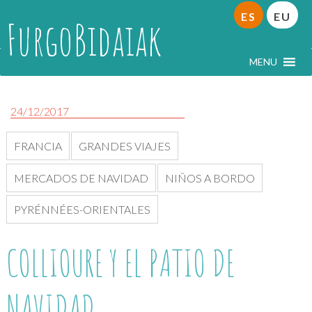
ES
EU
FurgoBidaiak
MENU
24/12/2017
FRANCIA
GRANDES VIAJES
MERCADOS DE NAVIDAD
NIÑOS A BORDO
PYRÉNNÉES-ORIENTALES
COLLIOURE Y EL PATIO DE
NAVIDAD