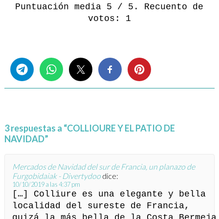
Puntuación media
5
/ 5. Recuento de
votos:
1
Share this...
3 respuestas a “COLLIOURE Y EL PATIO DE
NAVIDAD”
Mercados de Navidad del sur de Francia, un planazo de
Furgobidaiak - Divertydoo
dice:
10/10/2019 a las 4:37 pm
[…] Colliure es una elegante y bella
localidad del sureste de Francia,
quizá la más bella de la Costa Bermeja