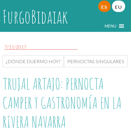
ES
EU
FurgoBidaiak
MENU
7/11/2017
¿DÓNDE DUERMO HOY?
PERNOCTAS SINGULARES
TRUJAL ARTAJO: PERNOCTA
CAMPER Y GASTRONOMÍA EN LA
RIVERA NAVARRA