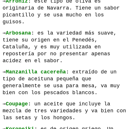
⇒
Arroniz
: este tipo de oliva es
originaria de Navarra. Tiene un sabor
picantillo y se usa mucho en los
guisos.
⇒
Arbosana
: es la variedad más suave,
tiene su origen en el Penedés,
Cataluña, y es muy utilizada en
repostería por no presentar apenas
acidez en el sabor.
⇒
Manzanilla
cacereña
: extraído de un
tipo de aceituna pequeña que
generalmente se usa para mesa, va muy
bien con los pescados blancos.
⇒
Coupage
: un aceite que incluye la
mezcla de tres variedades y va bien con
las setas y los hongos.
⇒
Koroneiki
: es de origen griego. Un