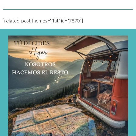
[related_post themes="flat" id="7870"]