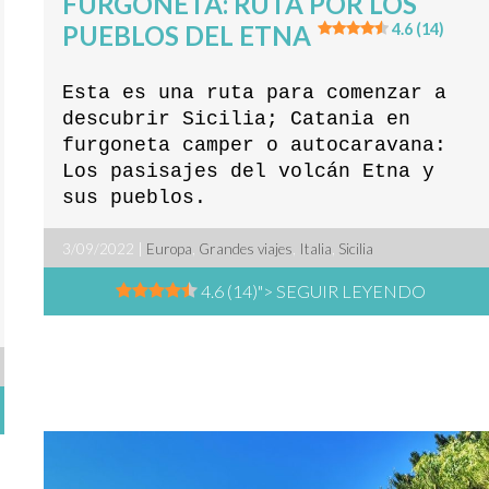
FURGONETA: RUTA POR LOS
PUEBLOS DEL ETNA
4.6 (14)
Esta es una ruta para comenzar a
descubrir Sicilia; Catania en
furgoneta camper o autocaravana:
Los pasisajes del volcán Etna y
sus pueblos.
3/09/2022 |
Europa
,
Grandes viajes
,
Italia
,
Sicilia
4.6 (14)
"> SEGUIR LEYENDO