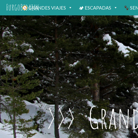
FurgoBidaiak
GRANDES VIAJES
🏕 ESCAPADAS
SE
Grande