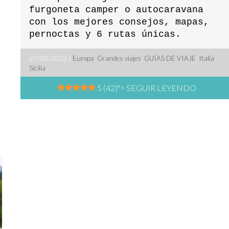
furgoneta camper o autocaravana
con los mejores consejos, mapas,
pernoctas y 6 rutas únicas.
29/08/2022 |
Europa
,
Grandes viajes
,
GUÍAS DE VIAJE
,
Italia
,
Sicilia
5 (42)
"> SEGUIR LEYENDO