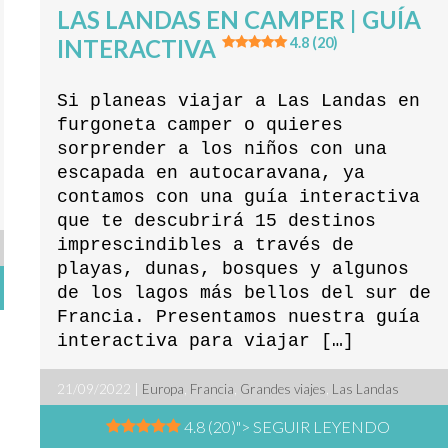
LAS LANDAS EN CAMPER | GUÍA
INTERACTIVA
4.8 (20)
Si planeas viajar a Las Landas en
furgoneta camper o quieres
sorprender a los niños con una
escapada en autocaravana, ya
contamos con una guía interactiva
que te descubrirá 15 destinos
imprescindibles a través de
playas, dunas, bosques y algunos
de los lagos más bellos del sur de
Francia. Presentamos nuestra guía
interactiva para viajar […]
21/09/2022 |
Europa
,
Francia
,
Grandes viajes
,
Las Landas
4.8 (20)
"> SEGUIR LEYENDO