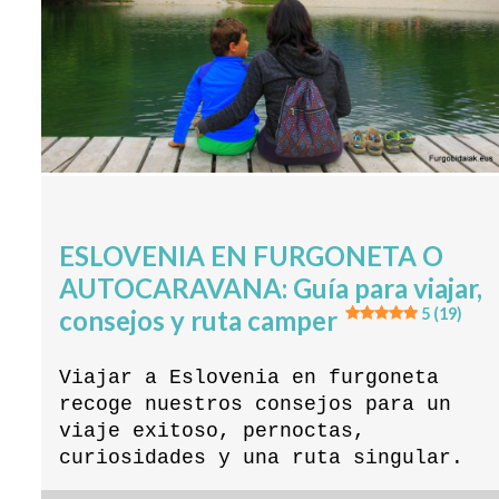
ESLOVENIA EN FURGONETA O
AUTOCARAVANA: Guía para viajar,
consejos y ruta camper
5 (19)
Viajar a Eslovenia en furgoneta
recoge nuestros consejos para un
viaje exitoso, pernoctas,
curiosidades y una ruta singular.