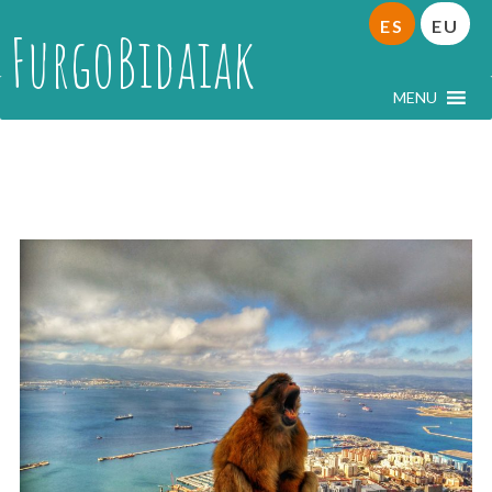
ES
EU
FurgoBidaiak
MENU
Europa