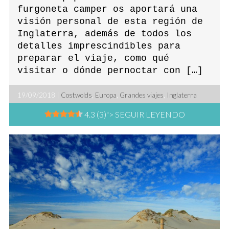
furgoneta camper os aportará una
visión personal de esta región de
Inglaterra, además de todos los
detalles imprescindibles para
preparar el viaje, como qué
visitar o dónde pernoctar con […]
19/09/2018 |
Costwolds
,
Europa
,
Grandes viajes
,
Inglaterra
4.3 (3)
"> SEGUIR LEYENDO