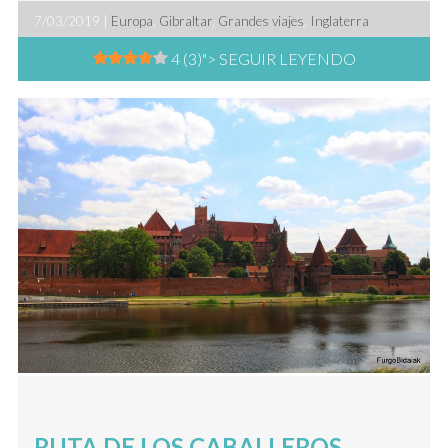
7/03/2019 |
Europa
,
Gibraltar
,
Grandes viajes
,
Inglaterra
4 (3)
"> SEGUIR LEYENDO
RUTA DE LOS CABALLEROS