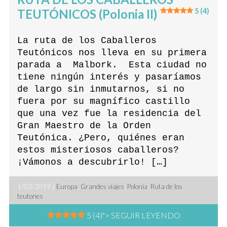
TEUTÓNICOS (Polonia II)
5 (4)
La ruta de los Caballeros
Teutónicos nos lleva en su primera
parada a Malbork. Esta ciudad no
tiene ningún interés y pasaríamos
de largo sin inmutarnos, si no
fuera por su magnífico castillo
que una vez fue la residencia del
Gran Maestro de la Orden
Teutónica. ¿Pero, quiénes eran
estos misteriosos caballeros?
¡Vámonos a descubrirlo! […]
1/02/2019 |
Europa
,
Grandes viajes
,
Polonia
,
Ruta de los
teutones
5 (4)
"> SEGUIR LEYENDO