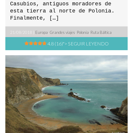
Casubios, antiguos moradores de
esta tierra al norte de Polonia.
Finalmente, […]
21/08/2018 |
Europa
,
Grandes viajes
,
Polonia
,
Ruta Báltica
4.8 (16)
"> SEGUIR LEYENDO