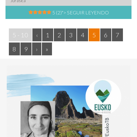
Jurásica
5 (2)
"> SEGUIR LEYENDO
5 - 10
‹
1
2
3
4
5
6
7
8
9
›
»