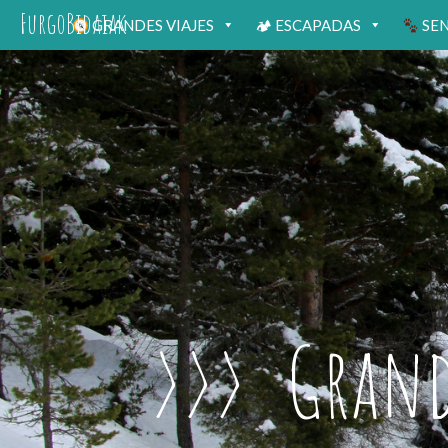
FurgoBidaiak
GRANDES VIAJES
🏕 ESCAPADAS
SE
Grande