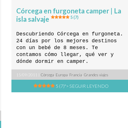
Córcega en furgoneta camper | La
isla salvaje
5 (7)
Descubriendo Córcega en furgoneta.
24 días por los mejores destinos
con un bebé de 8 meses. Te
contamos cómo llegar, qué ver y
dónde dormir en camper.
15/09/2011 |
Córcega
,
Europa
,
Francia
,
Grandes viajes
5 (7)
"> SEGUIR LEYENDO