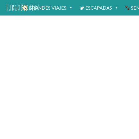
FurgoBidaiak
GRANDES VIAJES
🏕 ESCAPADAS
SE
Eslov