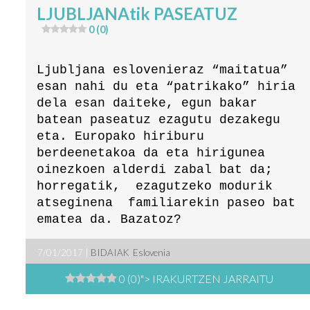
LJUBLJANAtik PASEATUZ
0 (0)
Ljubljana eslovenieraz “maitatua”
esan nahi du eta “patrikako” hiria
dela esan daiteke, egun bakar
batean paseatuz ezagutu dezakegu
eta. Europako hiriburu
berdeenetakoa da eta hirigunea
oinezkoen alderdi zabal bat da;
horregatik, ezagutzeko modurik
atseginena familiarekin paseo bat
ematea da. Bazatoz?
7/01/2017 |
BIDAIAK
,
Eslovenia
0 (0)
"> IRAKURTZEN JARRAITU