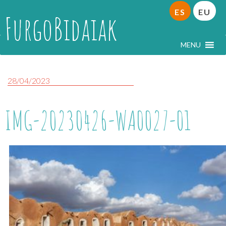
ES
EU
FurgoBidaiak
MENU
28/04/2023
IMG-20230426-WA0027-01