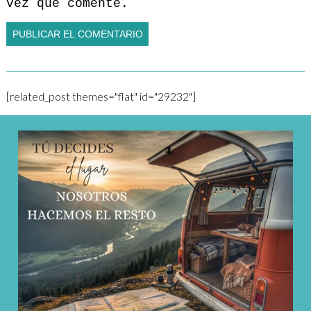
vez que comente.
[related_post themes="flat" id="29232"]