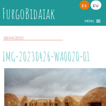
ES
EU
FurgoBidaiak
MENU
28/04/2023
IMG-20230426-WA0020-01