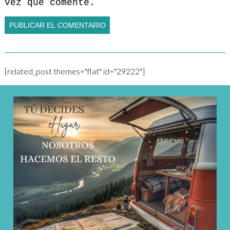
vez que comente.
[related_post themes="flat" id="29222"]