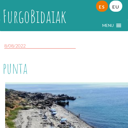
ES
EU
FurgoBidaiak
MENU
8/08/2022
punta