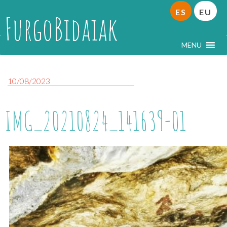
ES
EU
FurgoBidaiak
MENU
10/08/2023
IMG_20210824_141639-01