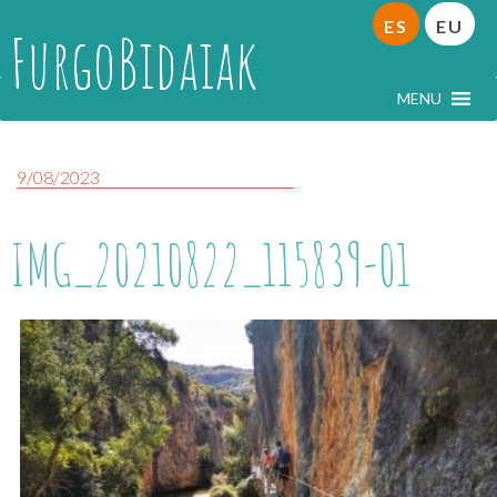
ES
EU
FurgoBidaiak
MENU
9/08/2023
IMG_20210822_115839-01