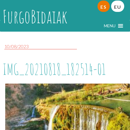
ES
EU
FurgoBidaiak
MENU
10/08/2023
IMG_20210818_182514-01