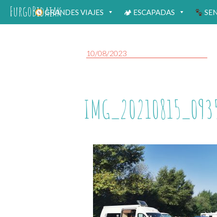
FurgoBidaiak
GRANDES VIAJES
🏕 ESCAPADAS
SE
10/08/2023
IMG_20210815_093