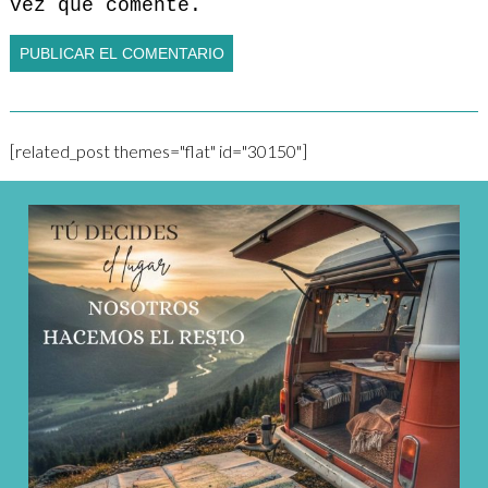
vez que comente.
[related_post themes="flat" id="30150"]