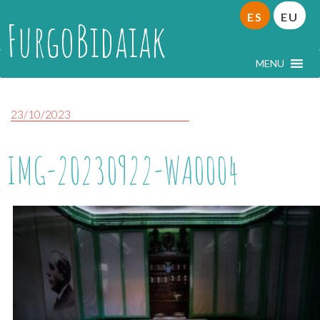
ES
EU
FurgoBidaiak
MENU
23/10/2023
IMG-20230922-WA0004