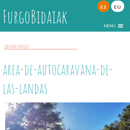
ES
EU
FurgoBidaiak
MENU
20/09/2022
area-de-autocaravana-de-
las-landas