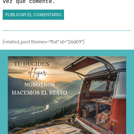
vez que comente.
[related_post themes="flat" id="26609"]