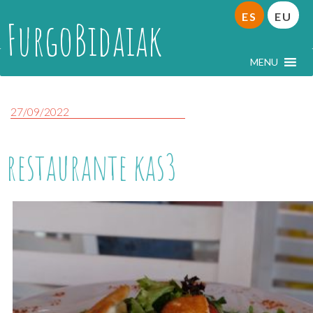
ES
EU
FurgoBidaiak
MENU
27/09/2022
restaurante kas3