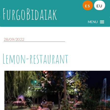
ES
EU
FurgoBidaiak
MENU
28/09/2022
Lemon-restaurant