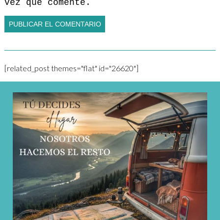
vez que comente.
[related_post themes="flat" id="26620"]