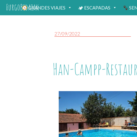
FurgoBidaiak
GRANDES VIAJES
🏕 ESCAPADAS
SE
27/09/2022
Han-Campp-Restau