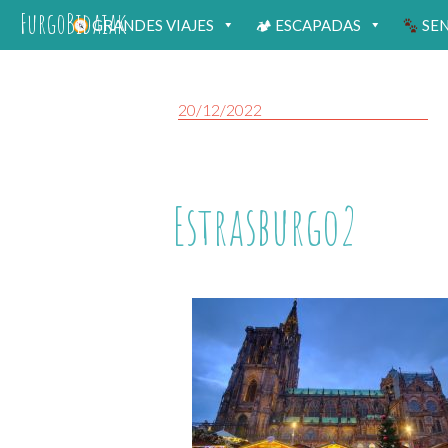
FurgoBidaiak
GRANDES VIAJES
🏕 ESCAPADAS
SE
20/12/2022
Estrasburgo2