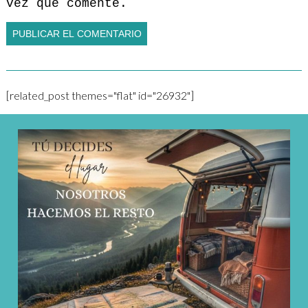
vez que comente.
[related_post themes="flat" id="26932"]