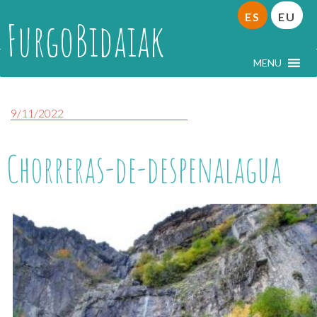
ES
EU
FurgoBidaiak
MENU
9/11/2022
Chorreras-de-despenalagua