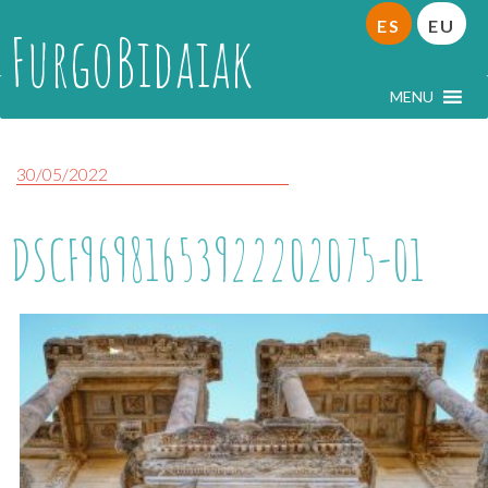
ES
EU
FurgoBidaiak
MENU
30/05/2022
DSCF96981653922202075-01