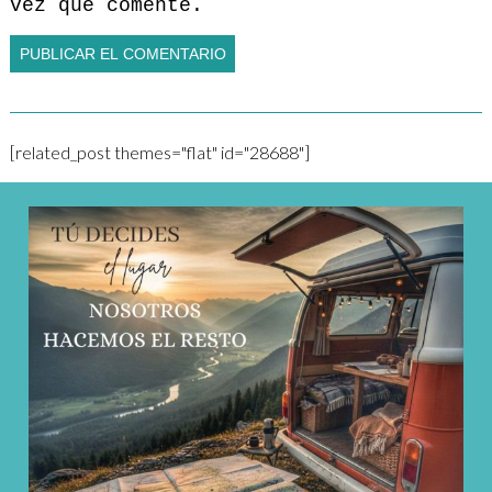
vez que comente.
[related_post themes="flat" id="28688"]