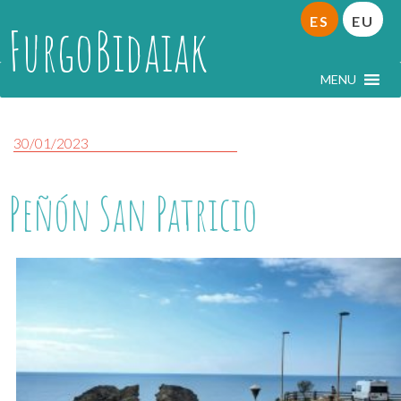
ES
EU
FurgoBidaiak
MENU
30/01/2023
Peñón San Patricio