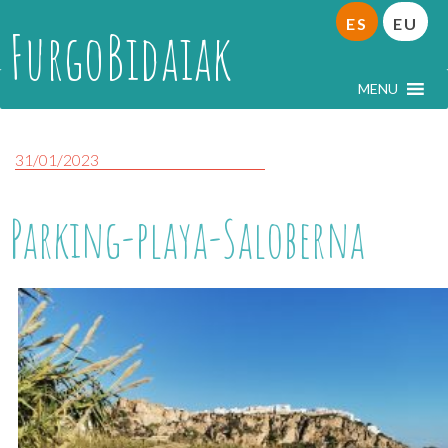
ES
EU
FurgoBidaiak
MENU
31/01/2023
Parking-playa-Saloberna