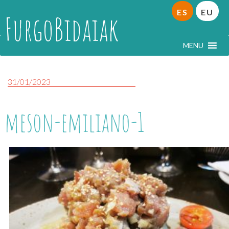
ES
EU
FurgoBidaiak
MENU
31/01/2023
meson-emiliano-1