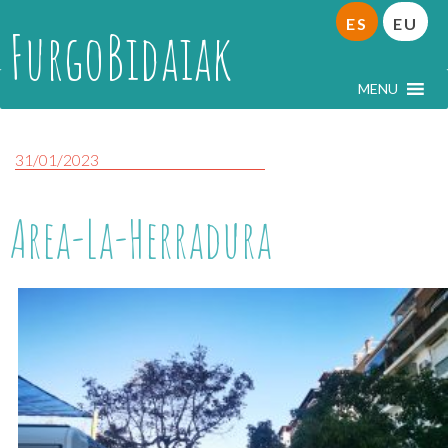
ES
EU
FurgoBidaiak
MENU
31/01/2023
Area-La-Herradura