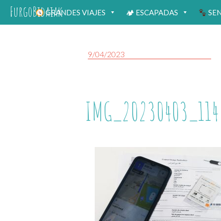
FurgoBidaiak
GRANDES VIAJES
🏕 ESCAPADAS
SE
9/04/2023
IMG_20230403_114