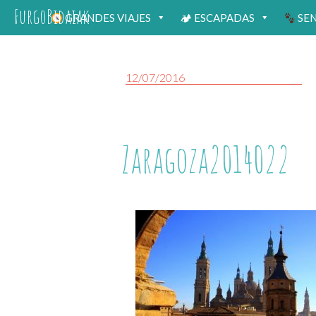
FurgoBidaiak
GRANDES VIAJES
🏕 ESCAPADAS
SE
12/07/2016
Zaragoza2014022