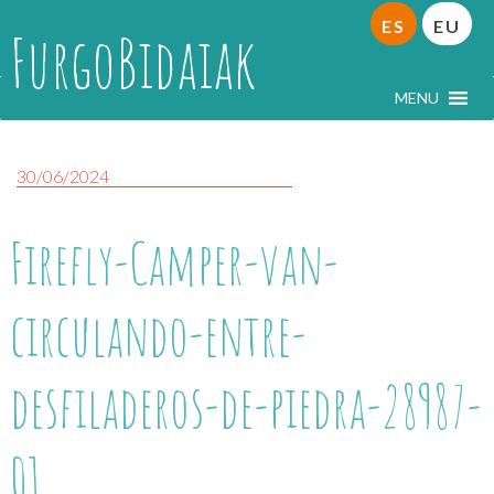
ES
EU
FurgoBidaiak
MENU
30/06/2024
Firefly-Camper-van-
circulando-entre-
desfiladeros-de-piedra-28987-
01