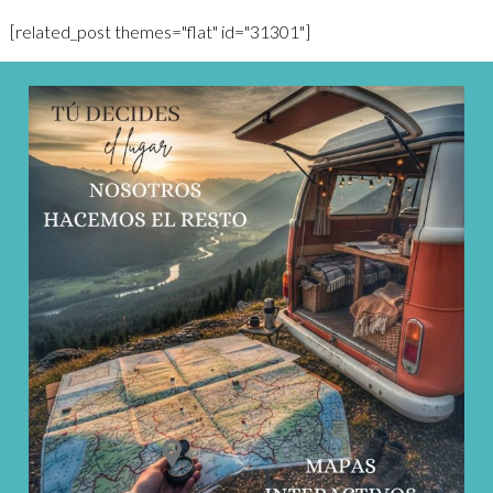
[related_post themes="flat" id="31301"]