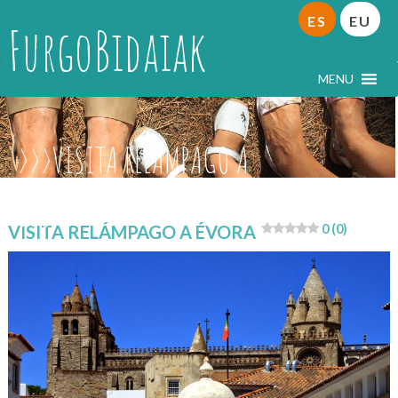
ES
EU
FurgoBidaiak
MENU
VISITA RELÁMPAGO A
ÉVORA
VISITA RELÁMPAGO A ÉVORA
0 (0)