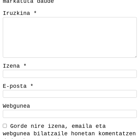
markatuta daude
Iruzkina
*
Izena
*
E-posta
*
Webgunea
Gorde nire izena, emaila eta
webgunea bilatzaile honetan komentatzen