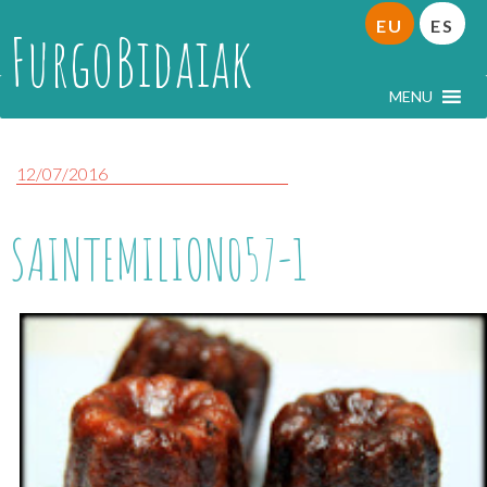
EU
ES
FurgoBidaiak
MENU
12/07/2016
SAINTEMILION057-1