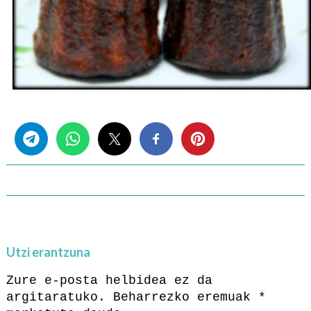
Share this...
Utzi erantzuna
Zure e-posta helbidea ez da
argitaratuko.
Beharrezko eremuak
*