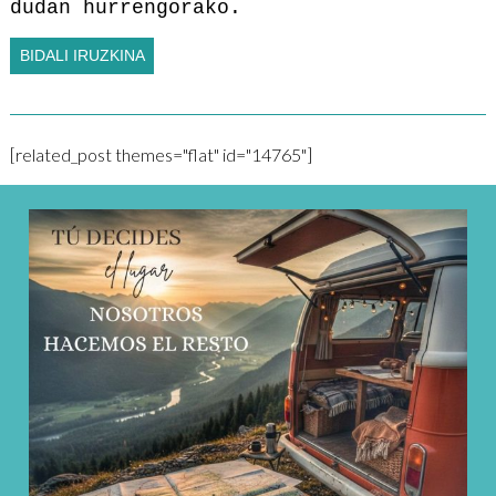
dudan hurrengorako.
[related_post themes="flat" id="14765"]