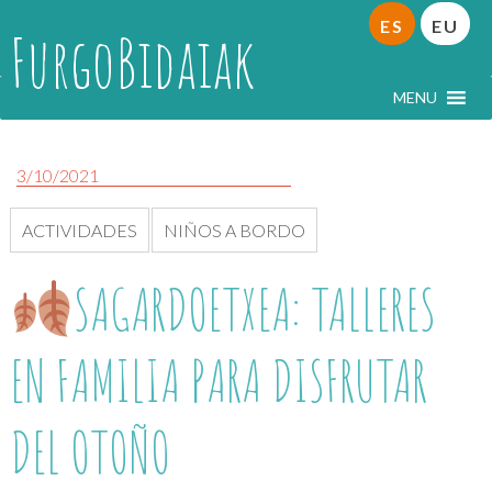
ES
EU
FurgoBidaiak
MENU
3/10/2021
ACTIVIDADES
NIÑOS A BORDO
SAGARDOETXEA: TALLERES
EN FAMILIA PARA DISFRUTAR
DEL OTOÑO