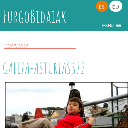
ES
EU
FurgoBidaiak
MENU
12/07/2016
GALIZA-ASTURIAS372