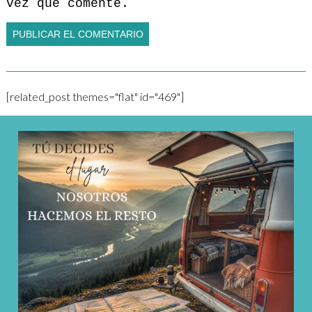
vez que comente.
[related_post themes="flat" id="469"]