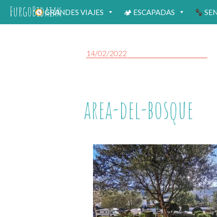
FurgoBidaiak
GRANDES VIAJES
🏕 ESCAPADAS
SE
14/02/2022
area-del-bosque