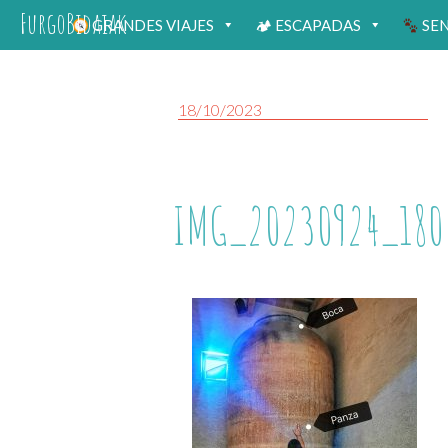
FurgoBidaiak
GRANDES VIAJES
🏕 ESCAPADAS
SE
18/10/2023
IMG_20230924_180