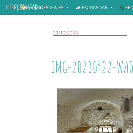
FurgoBidaiak
GRANDES VIAJES
🏕 ESCAPADAS
SE
22/10/2023
IMG-20230922-WA0