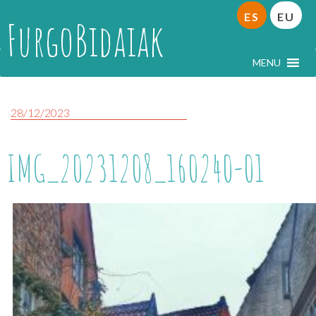
ES
EU
FurgoBidaiak
MENU
28/12/2023
IMG_20231208_160240-01