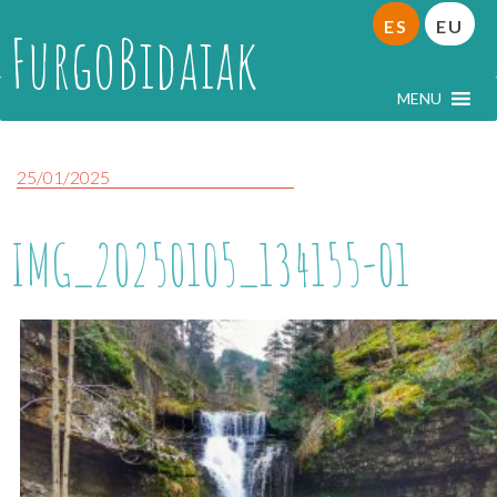
ES
EU
FurgoBidaiak
MENU
25/01/2025
IMG_20250105_134155-01