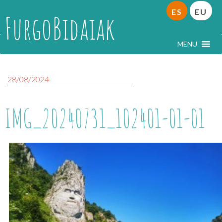
ES
EU
FurgoBidaiak
MENU
28/08/2024
IMG_20240731_102401-01-01