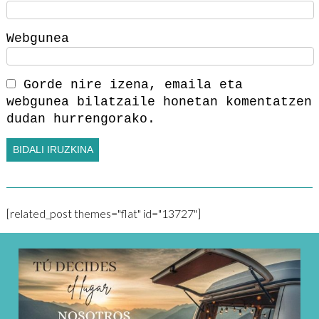
Webgunea
Gorde nire izena, emaila eta
webgunea bilatzaile honetan komentatzen
dudan hurrengorako.
[related_post themes="flat" id="13727"]