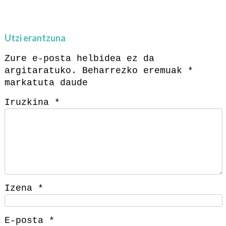
Utzi erantzuna
Zure e-posta helbidea ez da
argitaratuko.
Beharrezko eremuak
*
markatuta daude
Iruzkina
*
Izena
*
E-posta
*