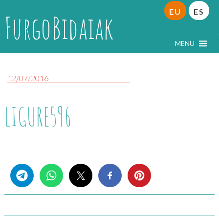
EU
ES
FurgoBidaiak
MENU
12/07/2016
LIGURE596
Share this...