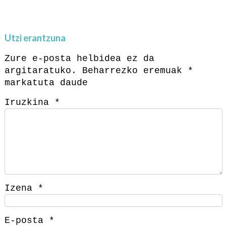
Utzi erantzuna
Zure e-posta helbidea ez da
argitaratuko.
Beharrezko eremuak
*
markatuta daude
Iruzkina
*
Izena
*
E-posta
*