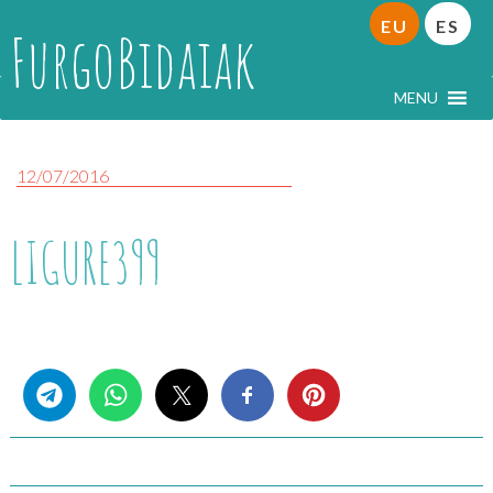
EU
ES
FurgoBidaiak
MENU
12/07/2016
LIGURE399
Share this...