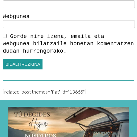
Webgunea
Gorde nire izena, emaila eta
webgunea bilatzaile honetan komentatzen
dudan hurrengorako.
[related_post themes="flat" id="13665"]