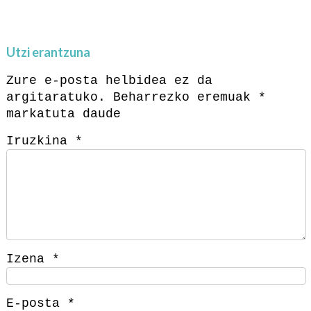
Utzi erantzuna
Zure e-posta helbidea ez da
argitaratuko.
Beharrezko eremuak
*
markatuta daude
Iruzkina
*
Izena
*
E-posta
*