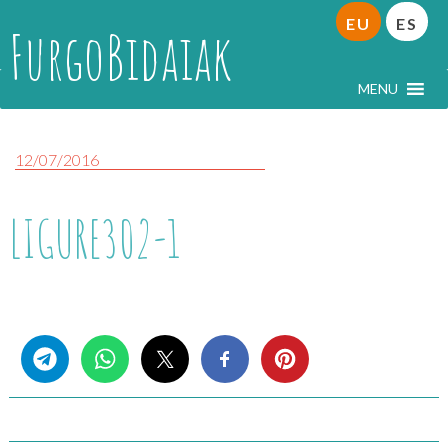
EU
ES
FurgoBidaiak
MENU
12/07/2016
LIGURE302-1
Share this...