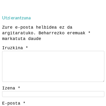
Utzi erantzuna
Zure e-posta helbidea ez da
argitaratuko.
Beharrezko eremuak
*
markatuta daude
Iruzkina
*
Izena
*
E-posta
*