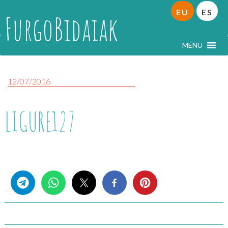
EU
ES
FurgoBidaiak
MENU
12/07/2016
LIGURE127
Share this...