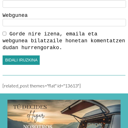
Webgunea
Gorde nire izena, emaila eta
webgunea bilatzaile honetan komentatzen
dudan hurrengorako.
[related_post themes="flat" id="13613"]