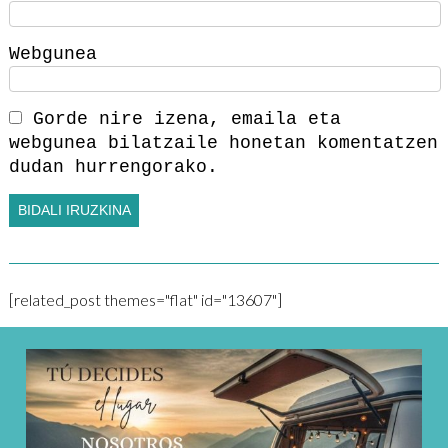
Webgunea
Gorde nire izena, emaila eta
webgunea bilatzaile honetan komentatzen
dudan hurrengorako.
[related_post themes="flat" id="13607"]