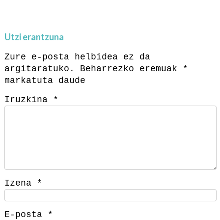
Utzi erantzuna
Zure e-posta helbidea ez da
argitaratuko.
Beharrezko eremuak
*
markatuta daude
Iruzkina
*
Izena
*
E-posta
*