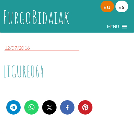
EU
ES
FurgoBidaiak
MENU
12/07/2016
LIGURE064
Share this...