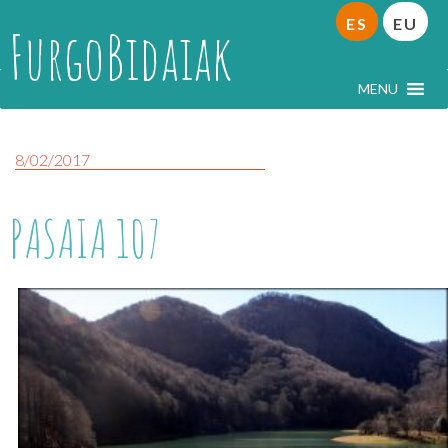
ES
EU
FurgoBidaiak
MENU
8/02/2017
PASAIA 107