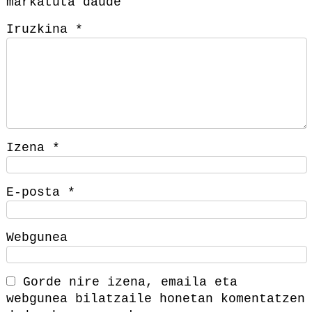
markatuta daude
Iruzkina
*
Izena
*
E-posta
*
Webgunea
Gorde nire izena, emaila eta
webgunea bilatzaile honetan komentatzen