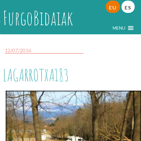
EU
ES
FurgoBidaiak
MENU
12/07/2016
LAGARROTXA183