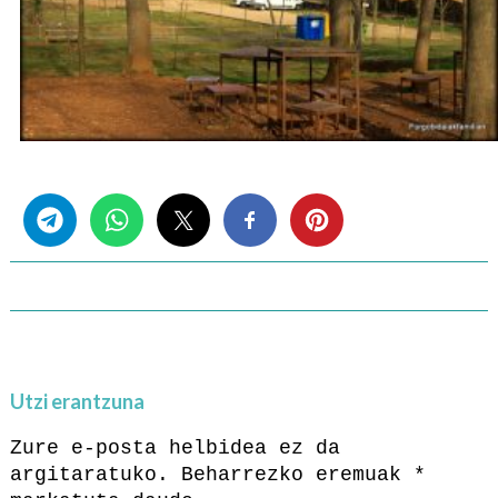
Share this...
Utzi erantzuna
Zure e-posta helbidea ez da
argitaratuko.
Beharrezko eremuak
*