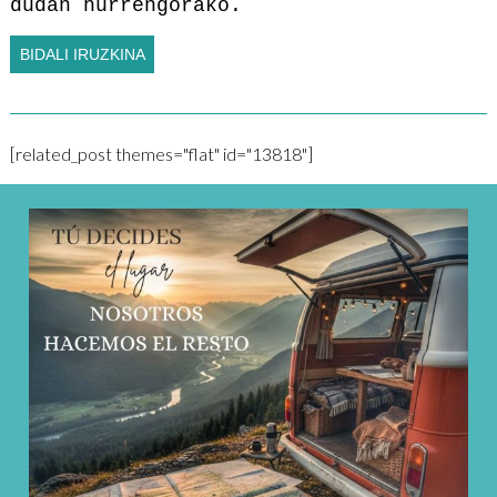
dudan hurrengorako.
[related_post themes="flat" id="13818"]